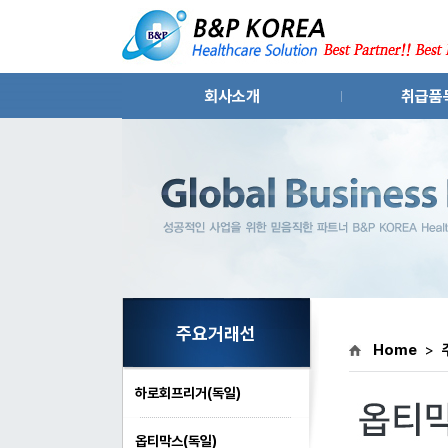
회사소개
취급품
인사말
원료의약품
회사연혁
화장품
조직도
수출입 컨
회사위치
시
주요거래선
Home
>
하로회프리거(독일)
옵티막스(독일)