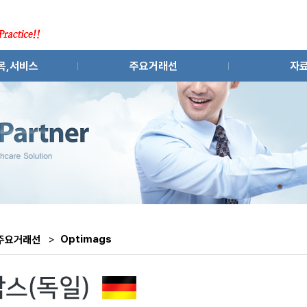
목,서비스
주요거래선
자
 및 중간체
하로회프리거(독일)
문서다
,제약설비
옵티막스(독일)
사진
설팅,파트너링
크로넛(독일)
기타 
장조사
라메플라스트(이태리)
유용한
이큅넷(미국)
>
Optimags
주요거래선