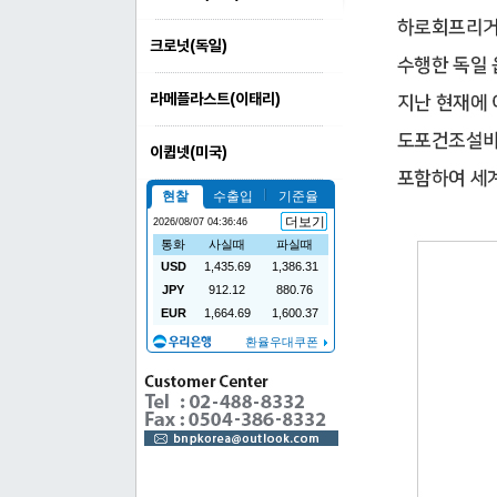
크로넛(독일)
라메플라스트(이태리)
이큅넷(미국)