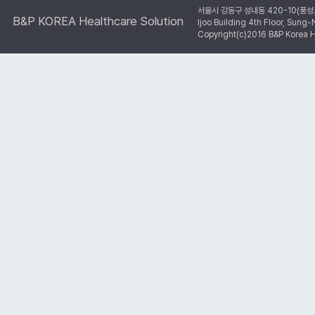
서울시 강동구 성내동 420-10(풍성
B&P KOREA Healthcare Solution
Ijoo Building 4th Floor, Su
Copyright(c)2016 B&P Korea He