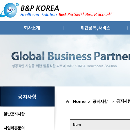
회사소개
취급품목,서비스
인사말
원료의약품 및 중간체
회사연혁
화장품,제약설비
조직도
수출입 컨설팅,파트너링
회사위치
시장조사
공지사항
>
공지사
Home
>
공지사항
일반공지사항
Num
사업제휴문의