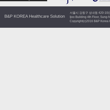
서울시 강동구 성내동 420-10(
B&P KOREA Healthcare Solution
Ijoo Building 4th Floor, Su
Copyright(c)2016 B&P Korea H