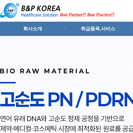
회사소개
취급품목,서비스
인사말
원료의약품 및 중간체
회사연혁
화장품,제약설비
조직도
수출입 컨설팅,파트너링
회사위치
시장조사